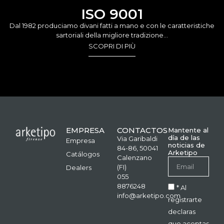
ISO 9001
Dal 1982 produciamo divani fatti a mano e con le caratteristiche
sartoriali della migliore tradizione…
SCOPRI DI PIÙ
EMPRESA
CONTACTOS
Mantente al
día de las
Via Garibaldi
Empresa
noticias de
84-86, 50041
Arketipo
Catálogos
Calenzano
(FI)
Dealers
055
8876248
* Al
info@arketipo.com
registrarte
declaras
que aceptas