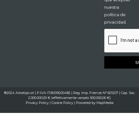
nuestra
política de
privacidad.
S
®2024 Arketipo srl | P.IVA IT06109200482 | Reg. Imp. Firenze N° 601207 | Cap. Soc.
2.000.000,00 € (effettivamente versato 500.000,00 €)
Privacy Policy
|
Cookie Policy
| Powered by
MapMedia