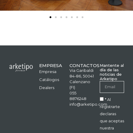
EMPRESA
CONTACTOS
Mantente al
día de las
Via Garibaldi
Empresa
noticias de
84-86, 50041
Arketipo
Catálogos
Calenzano
(FI)
Dealers
055
8876248
* Al
info@arketipo.com
registrarte
declaras
que aceptas
nuestra