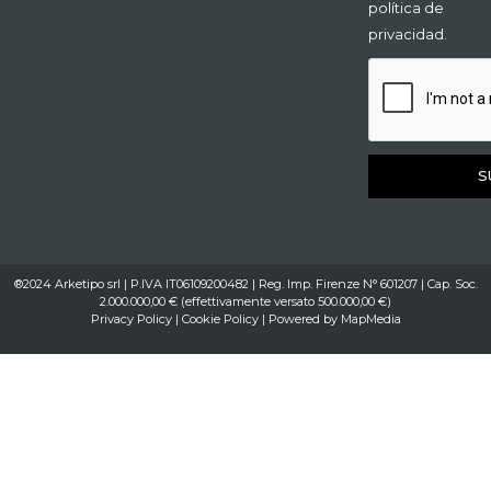
política de
privacidad.
S
®2024 Arketipo srl | P.IVA IT06109200482 | Reg. Imp. Firenze N° 601207 | Cap. Soc.
2.000.000,00 € (effettivamente versato 500.000,00 €)
Privacy Policy
|
Cookie Policy
| Powered by
MapMedia