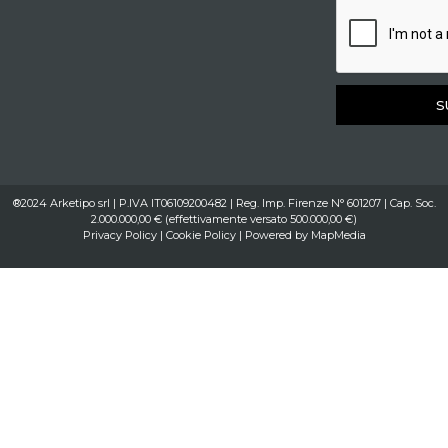
S
®2024 Arketipo srl | P.IVA IT06109200482 | Reg. Imp. Firenze N° 601207 | Cap. Soc.
2.000.000,00 € (effettivamente versato 500.000,00 €)
Privacy Policy
|
Cookie Policy
| Powered by
MapMedia