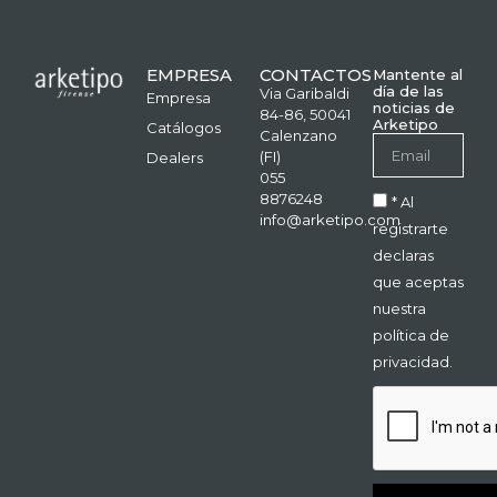
EMPRESA
CONTACTOS
Mantente al
día de las
Via Garibaldi
Empresa
noticias de
84-86, 50041
Arketipo
Catálogos
Calenzano
(FI)
Dealers
055
8876248
* Al
info@arketipo.com
registrarte
declaras
que aceptas
nuestra
política de
privacidad.