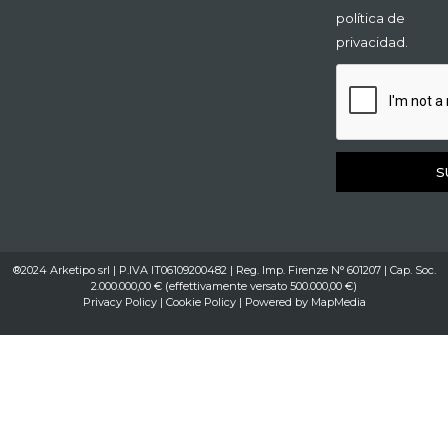
política de
privacidad.
S
®2024 Arketipo srl | P.IVA IT06109200482 | Reg. Imp. Firenze N° 601207 | Cap. Soc.
2.000.000,00 € (effettivamente versato 500.000,00 €)
Privacy Policy
|
Cookie Policy
| Powered by
MapMedia