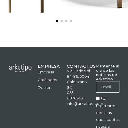
EMPRESA
CONTACTOS
Mantente al
día de las
Via Garibaldi
Empresa
noticias de
84-86, 50041
Arketipo
Catálogos
Calenzano
(FI)
Dealers
055
8876248
* Al
info@arketipo.com
registrarte
declaras
que aceptas
nuestra