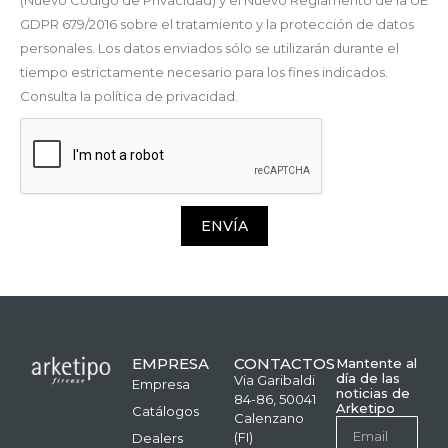
(Nuevo Código de Privacidad) y el Nuevo Reglamento de la UE
GDPR 679/2016 sobre el tratamiento y la protección de datos
personales. Los datos enviados sólo se utilizarán durante el
tiempo estrictamente necesario para los fines indicados.
Consulta la política de privacidad.
ENVÍA
EMPRESA
CONTACTOS
Mantente al
día de las
Via Garibaldi
Empresa
noticias de
84-86, 50041
Arketipo
Catálogos
Calenzano
(FI)
Dealers