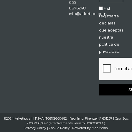
055
8876248
* Al
info@arketipo.com
registrarte
declaras
que aceptas
nuestra
política de
privacidad.
S
®2024 Arketipo srl | P.IVA IT06109200482 | Reg. Imp. Firenze N° 601207 | Cap. Soc.
2.000.000,00 € (effettivamente versato 500.000,00 €)
Privacy Policy
|
Cookie Policy
| Powered by
MapMedia