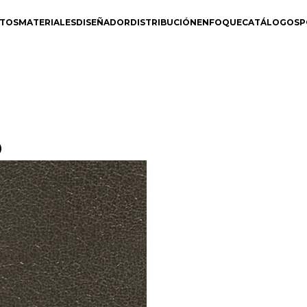
TOS
MATERIALES
DISEÑADOR
DISTRIBUCIÓN
ENFOQUE
CATÁLOGOS
P
o