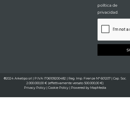
política de
privacidad.
S
®2024 Arketipo srl | P.IVA IT06109200482 | Reg. Imp. Firenze N° 601207 | Cap. Soc.
2.000.000,00 € (effettivamente versato 500.000,00 €)
Privacy Policy
|
Cookie Policy
| Powered by
MapMedia