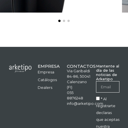
EMPRESA
CONTACTOS
Mantente al
día de las
Via Garibaldi
Empresa
noticias de
84-86, 50041
Arketipo
Catálogos
Calenzano
(FI)
Dealers
055
8876248
* Al
info@arketipo.com
registrarte
declaras
que aceptas
nuestra