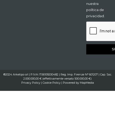
nuestra
política de
privacidad.
S
®2024 Arketipo srl | P.IVA IT06109200482 | Reg. Imp. Firenze N° 601207 | Cap. Soc.
2.000.000,00 € (effettivamente versato 500.000,00 €)
Privacy Policy
|
Cookie Policy
| Powered by
MapMedia