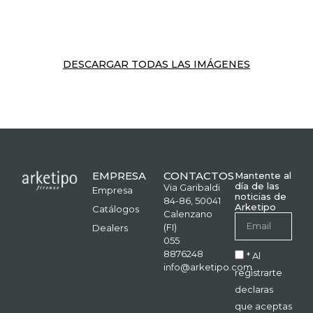
DESCARGAR TODAS LAS IMÁGENES
EMPRESA
CONTACTOS
Mantente al
día de las
Via Garibaldi
Empresa
noticias de
84-86, 50041
Arketipo
Catálogos
Calenzano
(FI)
Dealers
055
8876248
* Al
info@arketipo.com
registrarte
declaras
que aceptas