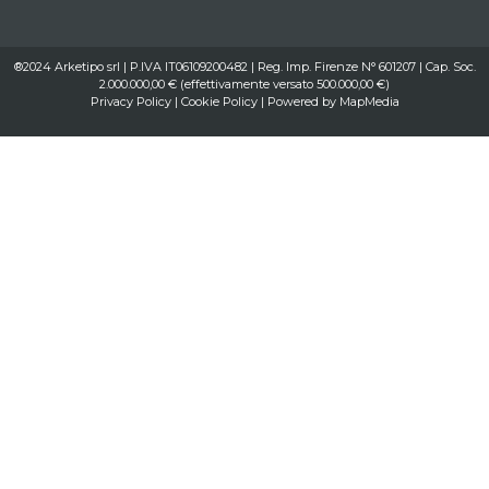
®2024 Arketipo srl | P.IVA IT06109200482 | Reg. Imp. Firenze N° 601207 | Cap. Soc.
2.000.000,00 € (effettivamente versato 500.000,00 €)
Privacy Policy
|
Cookie Policy
| Powered by
MapMedia