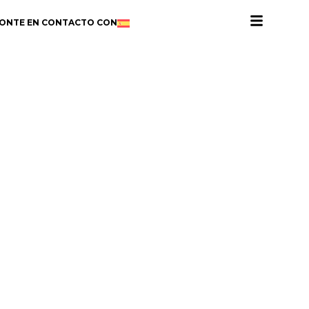
ONTE EN CONTACTO CON