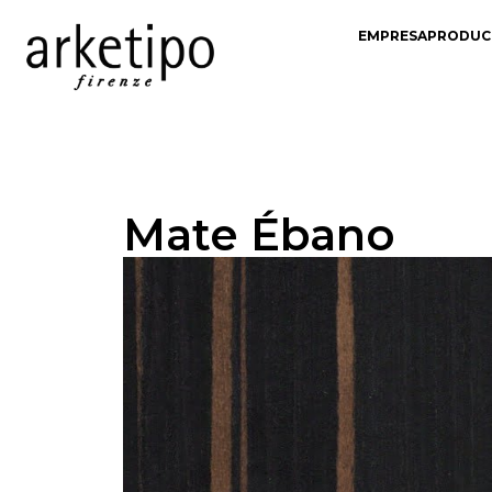
EMPRESA
PRODUC
Mate Ébano