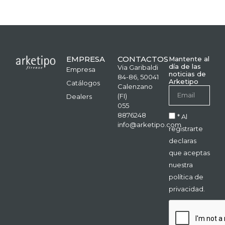
EMPRESA
CONTACTOS
Mantente al
día de las
Via Garibaldi
Empresa
noticias de
84-86, 50041
Arketipo
Catálogos
Calenzano
(FI)
Dealers
055
8876248
* Al
info@arketipo.com
registrarte
declaras
que aceptas
nuestra
política de
privacidad.