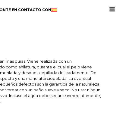
ONTE EN CONTACTO CON
anilinas puras. Viene realizada con un
o como ahilatura, durante el cual el pelo viene
esmerilada y despues cepillada delicadamente. De
 aspecto y una mano aterciopelada. La eventual
equeños defectos son la garantica de la naturaleza
spolvorear con un paño suave y seco. No usar ningun
esivo. Incluso el agua debe secarse inmediatamente,
.