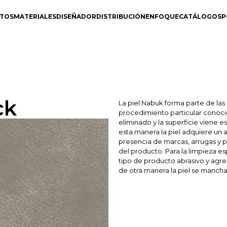
TOS
MATERIALES
DISEÑADOR
DISTRIBUCIÓN
ENFOQUE
CATÁLOGOS
P
ck
La piel Nabuk forma parte de las 
procedimiento particular conocid
eliminado y la superficie viene 
esta manera la piel adquiere un
presencia de marcas, arrugas y p
del producto. Para la limpieza e
tipo de producto abrasivo y agr
de otra manera la piel se mancha