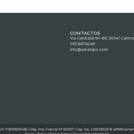
CONTACTOS
Via Garibaldi 84-86, 50041 Calenz
055 8876248
info@arketipo.com
IVA IT06109200482 | Reg. Imp. Firenze N° 601207 | Cap. Soc. 2.000.000,00 € (effettivamen