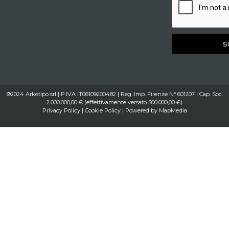
S
®2024 Arketipo srl | P.IVA IT06109200482 | Reg. Imp. Firenze N° 601207 | Cap. Soc.
2.000.000,00 € (effettivamente versato 500.000,00 €)
Privacy Policy
|
Cookie Policy
| Powered by
MapMedia