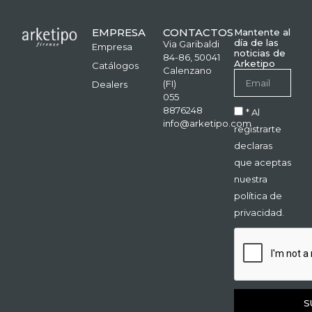
EMPRESA
CONTACTOS
Mantente al
día de las
Via Garibaldi
Empresa
noticias de
84-86, 50041
Arketipo
Catálogos
Calenzano
(FI)
Dealers
055
8876248
* Al
info@arketipo.com
registrarte
declaras
que aceptas
nuestra
política de
privacidad.
S