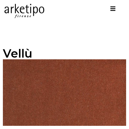
Vellù