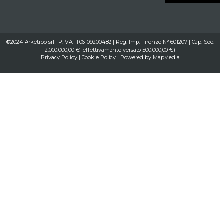
®2024 Arketipo srl | P.IVA IT06109200482 | Reg. Imp. Firenze N° 601207 | Cap. Soc.
2.000.000,00 € (effettivamente versato 500.000,00 €)
Privacy Policy
|
Cookie Policy
| Powered by
MapMedia