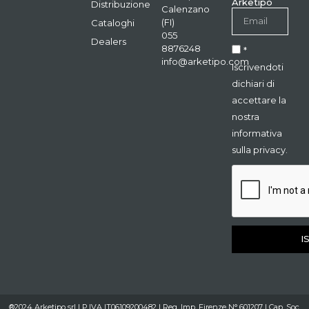
Arketipo
Distribuzione
Calenzano
(FI)
Cataloghi
055
Dealers
8876248
*
info@arketipo.com
Iscrivendoti
dichiari di
accettare la
nostra
informativa
sulla privacy.
I
®2024 Arketipo srl | P.IVA IT06109200482 | Reg. Imp. Firenze N° 601207 | Cap. Soc.