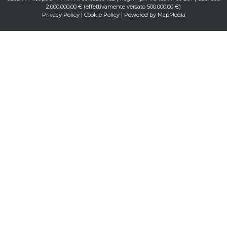
2.000.000,00 € (effettivamente versato 500.000,00 €)
Privacy Policy
|
Cookie Policy
| Powered by
MapMedia