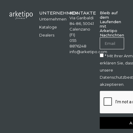
UNTERNEHMEN
KONTAKTE
Bleib auf
dem
Via Garibaldi
Unternehmen
Laufenden
84-86, 50041
mit
Kataloge
Calenzano
Arketipo
(FI)
Dealers
Nachrichten
055
8876248
info@arketipo.com
* Mit Ihrer An
erklären Sie, das
unsere
Datenschutzbes
akzeptieren.
A