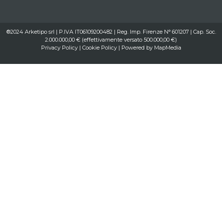
®2024 Arketipo srl | P.IVA IT06109200482 | Reg. Imp. Firenze N° 601207 | Cap. Soc.
2.000.000,00 € (effettivamente versato 500.000,00 €)
Privacy Policy
|
Cookie Policy
| Powered by
MapMedia