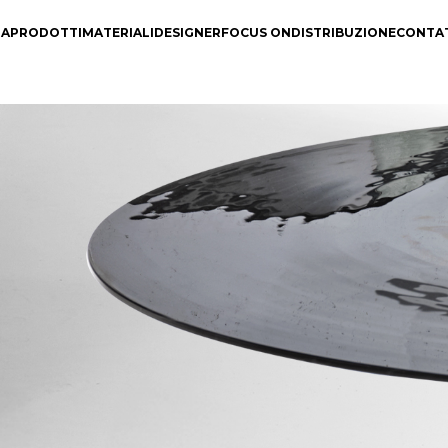
DA
PRODOTTI
MATERIALI
DESIGNER
FOCUS ON
DISTRIBUZIONE
CONTA