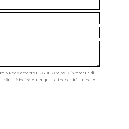
l Nuovo Regolamento EU GDPR 679/2016 in materia di
le finalità indicate. Per qualsiasi necessità si rimanda