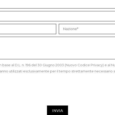
in base al D.L. n. 196 del 30 Giugno 2003 (Nuovo Codice Privacy) e a
saranno utilizzati esclusivamente per il tempo strettamente necessario al
INVIA