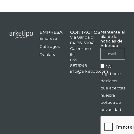
EMPRESA
CONTACTOS
Mantente al
día de las
Via Garibaldi
Empresa
noticias de
84-86, 50041
Arketipo
Catálogos
Calenzano
(FI)
Dealers
055
8876248
* Al
info@arketipo.com
registrarte
declaras
que aceptas
nuestra
política de
privacidad.