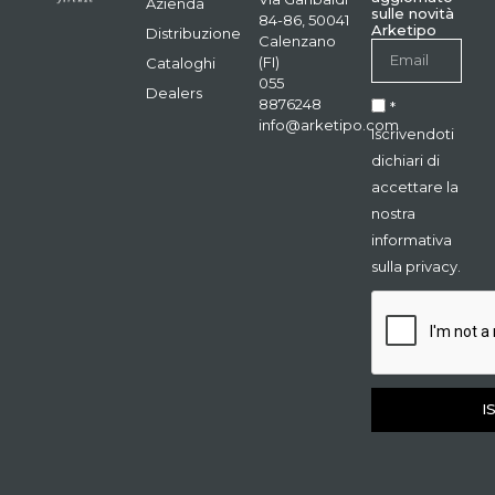
Azienda
sulle novità
84-86, 50041
Arketipo
Distribuzione
Calenzano
(FI)
Cataloghi
055
Dealers
8876248
*
info@arketipo.com
Iscrivendoti
dichiari di
accettare la
nostra
informativa
sulla privacy.
I