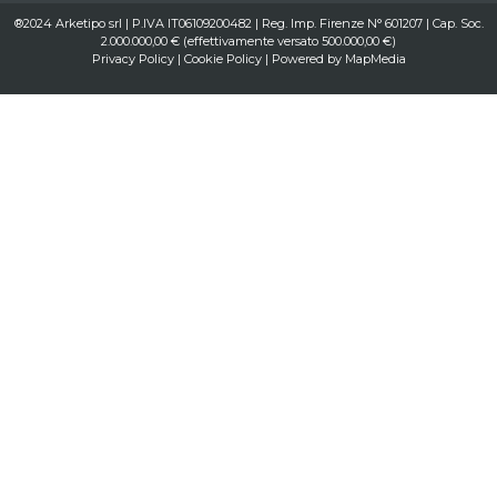
®2024 Arketipo srl | P.IVA IT06109200482 | Reg. Imp. Firenze N° 601207 | Cap. Soc.
2.000.000,00 € (effettivamente versato 500.000,00 €)
Privacy Policy
|
Cookie Policy
| Powered by
MapMedia