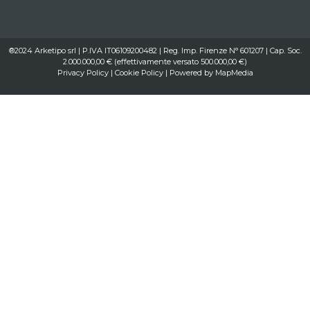
®2024 Arketipo srl | P.IVA IT06109200482 | Reg. Imp. Firenze N° 601207 | Cap. Soc.
2.000.000,00 € (effettivamente versato 500.000,00 €)
Privacy Policy
|
Cookie Policy
| Powered by
MapMedia