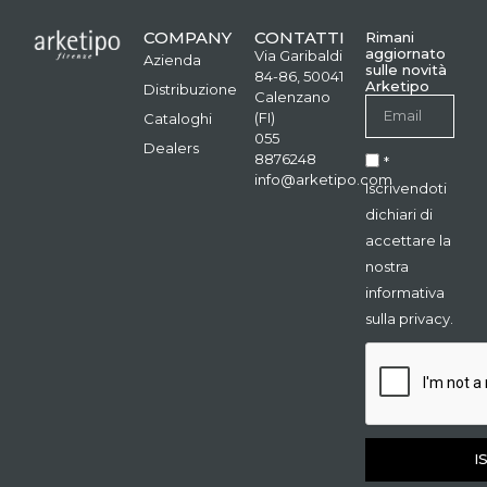
COMPANY
CONTATTI
Rimani
aggiornato
Via Garibaldi
Azienda
sulle novità
84-86, 50041
Arketipo
Distribuzione
Calenzano
(FI)
Cataloghi
055
Dealers
8876248
*
info@arketipo.com
Iscrivendoti
dichiari di
accettare la
nostra
informativa
sulla privacy.
I