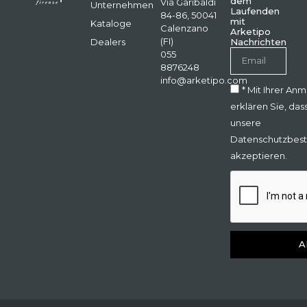
dem
Via Garibaldi
Unternehmen
Laufenden
84-86, 50041
mit
Kataloge
Calenzano
Arketipo
(FI)
Dealers
Nachrichten
055
8876248
info@arketipo.com
* Mit Ihrer An
erklären Sie, das
unsere
Datenschutzbes
akzeptieren.
A