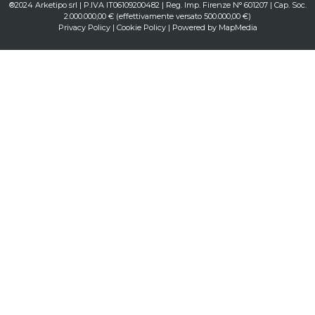
®2024 Arketipo srl | P.IVA IT06109200482 | Reg. Imp. Firenze N° 601207 | Cap. Soc.
2.000.000,00 € (effettivamente versato 500.000,00 €)
Privacy Policy
|
Cookie Policy
| Powered by
MapMedia