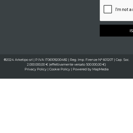
I
®2024 Arketipo srl | P.IVA IT06109200482 | Reg. Imp. Firenze N° 601207 | Cap. Soc.
2.000.000,00 € (effettivamente versato 500.000,00 €)
Privacy Policy
|
Cookie Policy
| Powered by
MapMedia