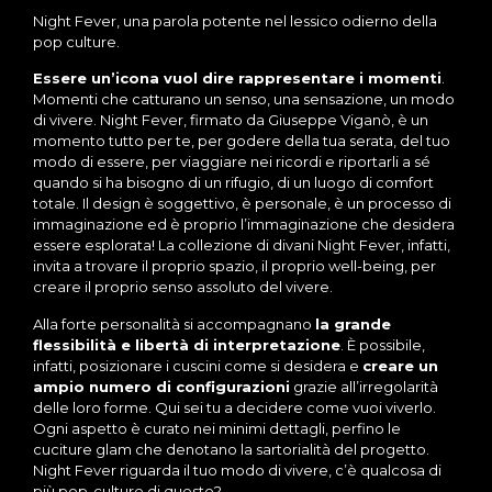
Night Fever, una parola potente nel lessico odierno della
pop culture.
Essere un’icona vuol dire rappresentare i momenti
.
Momenti che catturano un senso, una sensazione, un modo
di vivere. Night Fever, firmato da Giuseppe Viganò, è un
momento tutto per te, per godere della tua serata, del tuo
modo di essere, per viaggiare nei ricordi e riportarli a sé
quando si ha bisogno di un rifugio, di un luogo di comfort
totale. Il design è soggettivo, è personale, è un processo di
immaginazione ed è proprio l’immaginazione che desidera
essere esplorata! La collezione di divani Night Fever, infatti,
invita a trovare il proprio spazio, il proprio well-being, per
creare il proprio senso assoluto del vivere.
Alla forte personalità si accompagnano
la grande
flessibilità e libertà di interpretazione
. È possibile,
infatti, posizionare i cuscini come si desidera e
creare un
ampio numero di configurazioni
grazie all’irregolarità
delle loro forme. Qui sei tu a decidere come vuoi viverlo.
Ogni aspetto è curato nei minimi dettagli, perfino le
cuciture glam che denotano la sartorialità del progetto.
Night Fever riguarda il tuo modo di vivere, c’è qualcosa di
più pop-culture di questo?