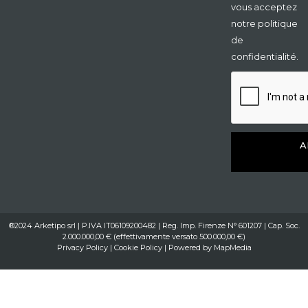
vous acceptez
notre politique
de
confidentialité.
A
®2024 Arketipo srl | P.IVA IT06109200482 | Reg. Imp. Firenze N° 601207 | Cap. Soc.
2.000.000,00 € (effettivamente versato 500.000,00 €)
Privacy Policy
|
Cookie Policy
| Powered by
MapMedia