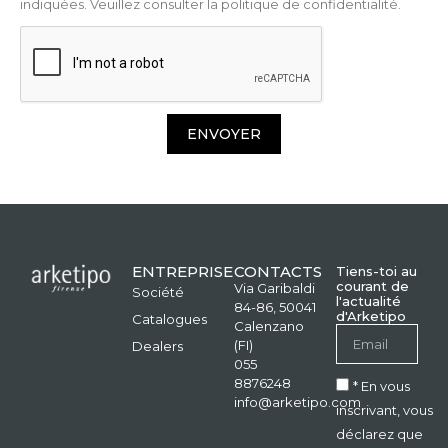
indiquées. Veuillez consulter la politique de confidentialité.
ENVOYER
ENTREPRISE
CONTACTS
Tiens-toi au
courant de
Via Garibaldi
Société
l'actualité
84-86, 50041
d'Arketipo
Catalogues
Calenzano
(FI)
Dealers
055
8876248
* En vous
info@arketipo.com
inscrivant, vous
déclarez que