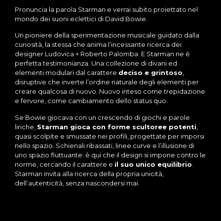
Pronuncia la parola Starman e verrai subito proiettato nel
mondo dei suoni eclettici di David Bowie.
Un pioniere della sperimentazione musicale guidato dalla
curiosità, la stessa che anima l’incessante ricerca dei
designer Ludovica + Roberto Palomba. E Starman ne è
perfetta testimonianza. Una collezione di divani ed
elementi modulari dal carattere
deciso e grintoso
,
disruptive che inverte l’ordine naturale degli elementi per
creare qualcosa di nuovo. Nuovo inteso come trepidazione
e fervore, come cambiamento dello status quo.
Se Bowie giocava con un crescendo di giochi e parole
liriche,
Starman gioca con forme scultoree potenti
,
quasi scolpite e smussate nei profili, progettate per imporsi
nello spazio. Schienali ribassati, linee curve e l’illusione di
uno spazio fluttuante: è qui che il design si impone contro le
norme, cercando il carattere e
il suo unico equilibrio
.
Starman invita alla ricerca della propria unicità,
dell’autenticità, senza nascondersi mai.