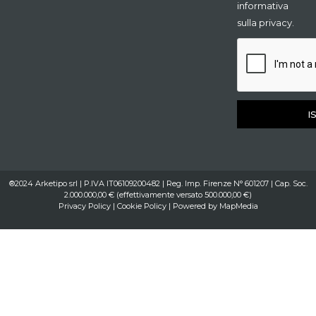
informativa
sulla privacy.
I
®2024 Arketipo srl | P.IVA IT06109200482 | Reg. Imp. Firenze N° 601207 | Cap. Soc.
2.000.000,00 € (effettivamente versato 500.000,00 €)
Privacy Policy
|
Cookie Policy
| Powered by
MapMedia