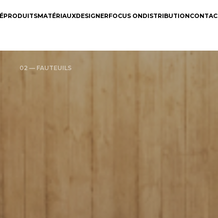
É
PRODUITS
MATÉRIAUX
DESIGNER
FOCUS ON
DISTRIBUTION
CONTAC
02 — FAUTEUILS