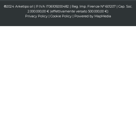
®2024 Arketipo srl | P.IVA IT06109200482 | Reg. Imp. Firenze N° 601207 | Cap. Soc.
2.000.000,00 € (effettivamente versato 500.000,00 €)
Privacy Policy
|
Cookie Policy
| Powered by
MapMedia