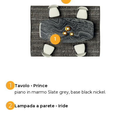
1
1
Tavolo • Prince
piano in marmo Slate grey, base black nickel.
2
Lampada a parete • Iride