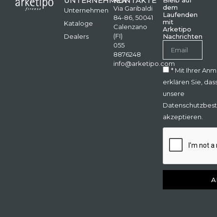
UNTERNEHMEN
KONTAKTE
Bleib auf
dem
Via Garibaldi
Unternehmen
Laufenden
84-86, 50041
mit
Kataloge
Calenzano
Arketipo
(FI)
Dealers
Nachrichten
055
8876248
info@arketipo.com
* Mit Ihrer An
erklären Sie, das
unsere
Datenschutzbes
akzeptieren.
A