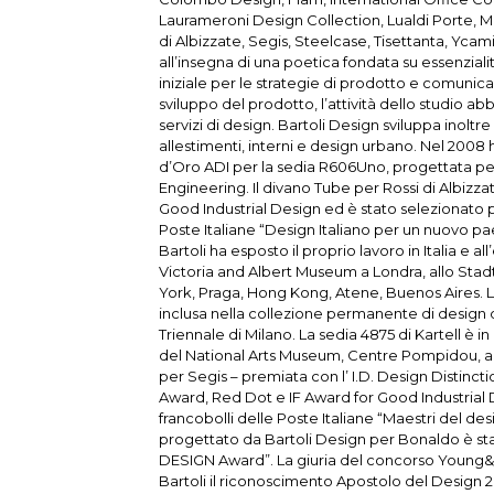
Laurameroni Design Collection, Lualdi Porte, M
di Albizzate, Segis, Steelcase, Tisettanta, Ycami.
all’insegna di una poetica fondata su essenziali
iniziale per le strategie di prodotto e comunica
sviluppo del prodotto, l’attività dello studio a
servizi di design. Bartoli Design sviluppa inoltre
allestimenti, interni e design urbano. Nel 2008
d’Oro ADI per la sedia R606Uno, progettata per
Engineering. Il divano Tube per Rossi di Albizzat
Good Industrial Design ed è stato selezionato pe
Poste Italiane “Design Italiano per un nuovo p
Bartoli ha esposto il proprio lavoro in Italia e all
Victoria and Albert Museum a Londra, allo Sta
York, Praga, Hong Kong, Atene, Buenos Aires. L
inclusa nella collezione permanente di design
Triennale di Milano. La sedia 4875 di Kartell è i
del National Arts Museum, Centre Pompidou, a 
per Segis – premiata con l’ I.D. Design Distin
Award, Red Dot e IF Award for Good Industrial D
francobolli delle Poste Italiane “Maestri del desig
progettato da Bartoli Design per Bonaldo è s
DESIGN Award”. La giuria del concorso Young&
Bartoli il riconoscimento Apostolo del Design 20