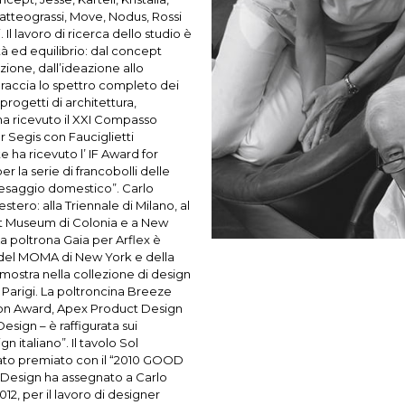
atteograssi, Move, Nodus, Rossi
 Il lavoro di ricerca dello studio è
tà ed equilibrio: dal concept
zione, dall’ideazione allo
bbraccia lo spettro completo dei
 progetti di architettura,
 ha ricevuto il XXI Compasso
 Segis con Fauciglietti
e ha ricevuto l’ IF Award for
r la serie di francobolli delle
aesaggio domestico”. Carlo
’estero: alla Triennale di Milano, al
dt Museum di Colonia e a New
a poltrona Gaia per Arflex è
 del MOMA di New York e della
n mostra nella collezione di design
Parigi. La poltroncina Breeze
ction Award, Apex Product Design
esign – è raffigurata sui
n italiano”. Il tavolo Sol
tato premiato con il “2010 GOOD
Design ha assegnato a Carlo
12, per il lavoro di designer