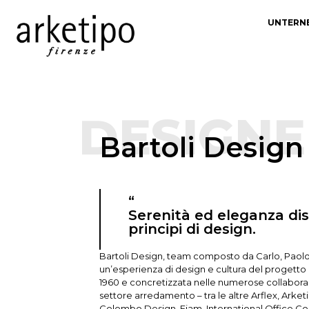
UNTERN
DESIGNE
Bartoli Design
“
Serenità ed eleganza dis
principi di design.
Bartoli Design, team composto da Carlo, Paolo
un’esperienza di design e cultura del progetto 
1960 e concretizzata nelle numerose collabora
settore arredamento – tra le altre Arflex, Arket
Colombo Design, Fiam, International Office Conce