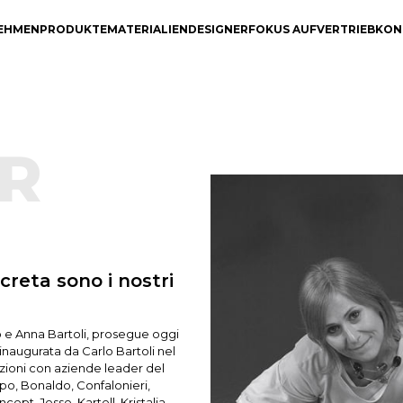
EHMEN
PRODUKTE
MATERIALIEN
DESIGNER
FOKUS AUF
VERTRIEB
KON
R
creta sono i nostri
 e Anna Bartoli, prosegue oggi
inaugurata da Carlo Bartoli nel
zioni con aziende leader del
ipo, Bonaldo, Confalonieri,
pt, Jesse, Kartell, Kristalia,