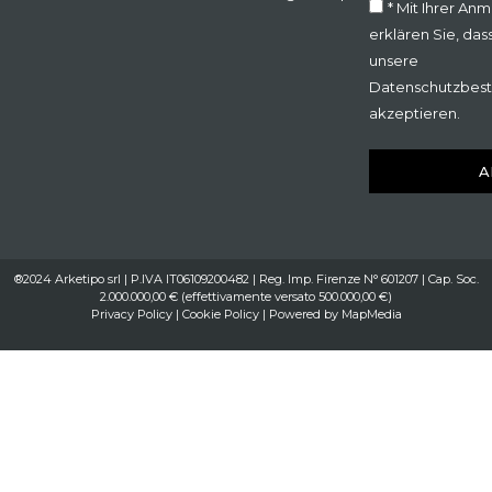
* Mit Ihrer An
erklären Sie, das
unsere
Datenschutzbes
akzeptieren.
A
®2024 Arketipo srl | P.IVA IT06109200482 | Reg. Imp. Firenze N° 601207 | Cap. Soc.
2.000.000,00 € (effettivamente versato 500.000,00 €)
Privacy Policy
|
Cookie Policy
| Powered by
MapMedia