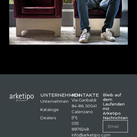
UNTERNEHMEN
KONTAKTE
Bleib auf
dem
Via Garibaldi
Unternehmen
Laufenden
84-86, 50041
mit
Kataloge
Calenzano
Arketipo
(FI)
Dealers
Nachrichten
055
8876248
info@arketipo.com