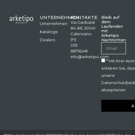
UNTERNEHMEN
KONTAKTE
Bleib auf
dem
Via Garibaldi
Unternehmen
Laufenden
84-86, 50041
mit
Kataloge
Calenzano
Arketipo
(FI)
Dealers
Nachrichten
055
8876248
info@arketipo.com
* Mit Ihrer An
erklären Sie, das
unsere
Datenschutzbes
akzeptieren.
A