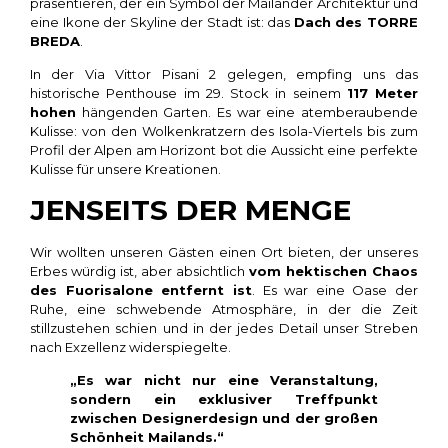
präsentieren, der ein Symbol der Mailänder Architektur und
eine Ikone der Skyline der Stadt ist: das
Dach des TORRE
BREDA
.
In der Via Vittor Pisani 2 gelegen, empfing uns das
historische Penthouse im 29. Stock in seinem
117 Meter
hohen
hängenden Garten. Es war eine atemberaubende
Kulisse: von den Wolkenkratzern des Isola-Viertels bis zum
Profil der Alpen am Horizont bot die Aussicht eine perfekte
Kulisse für unsere Kreationen.
JENSEITS DER MENGE
Wir wollten unseren Gästen einen Ort bieten, der unseres
Erbes würdig ist, aber absichtlich
vom hektischen Chaos
des Fuorisalone entfernt ist
. Es war eine Oase der
Ruhe, eine schwebende Atmosphäre, in der die Zeit
stillzustehen schien und in der jedes Detail unser Streben
nach Exzellenz widerspiegelte.
„Es war nicht nur eine Veranstaltung,
sondern ein exklusiver Treffpunkt
zwischen Designerdesign und der großen
Schönheit Mailands.“