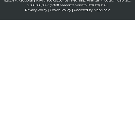
®2024 Arketipo srl | P.IVA IT06109200482 | Reg. Imp. Firenze N° 601207 | Cap. Soc.
2.000.000,00 € (effettivamente versato 500.000,00 €)
Privacy Policy
|
Cookie Policy
| Powered by
MapMedia