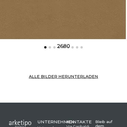
2680
ALLE BILDER HERUNTERLADEN
UNTERNEHMEN
KONTAKTE
Bleib auf
dem
Via Garibaldi