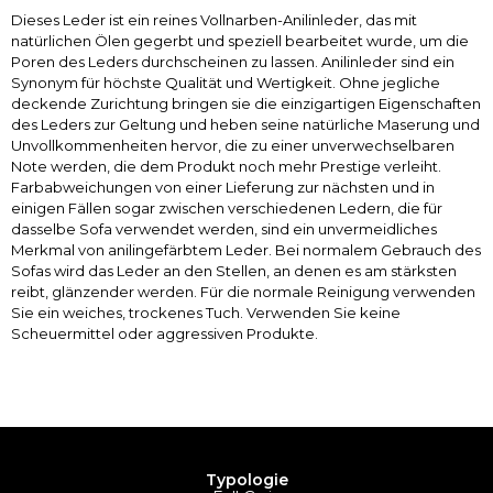
Dieses Leder ist ein reines Vollnarben-Anilinleder, das mit
natürlichen Ölen gegerbt und speziell bearbeitet wurde, um die
Poren des Leders durchscheinen zu lassen. Anilinleder sind ein
Synonym für höchste Qualität und Wertigkeit. Ohne jegliche
deckende Zurichtung bringen sie die einzigartigen Eigenschaften
des Leders zur Geltung und heben seine natürliche Maserung und
Unvollkommenheiten hervor, die zu einer unverwechselbaren
Note werden, die dem Produkt noch mehr Prestige verleiht.
Farbabweichungen von einer Lieferung zur nächsten und in
einigen Fällen sogar zwischen verschiedenen Ledern, die für
dasselbe Sofa verwendet werden, sind ein unvermeidliches
Merkmal von anilingefärbtem Leder. Bei normalem Gebrauch des
Sofas wird das Leder an den Stellen, an denen es am stärksten
reibt, glänzender werden. Für die normale Reinigung verwenden
Sie ein weiches, trockenes Tuch. Verwenden Sie keine
Scheuermittel oder aggressiven Produkte.
Typologie