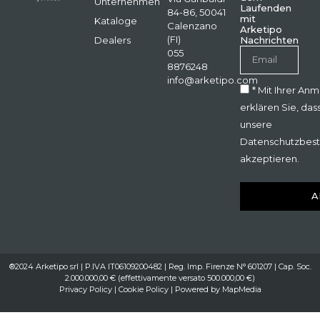
Unternehmen
Laufenden
84-86, 50041
mit
Kataloge
Calenzano
Arketipo
(FI)
Dealers
Nachrichten
055
8876248
info@arketipo.com
* Mit Ihrer An
erklären Sie, das
unsere
Datenschutzbes
akzeptieren.
A
®2024 Arketipo srl | P.IVA IT06109200482 | Reg. Imp. Firenze N° 601207 | Cap. Soc.
2.000.000,00 € (effettivamente versato 500.000,00 €)
Privacy Policy
|
Cookie Policy
| Powered by
MapMedia