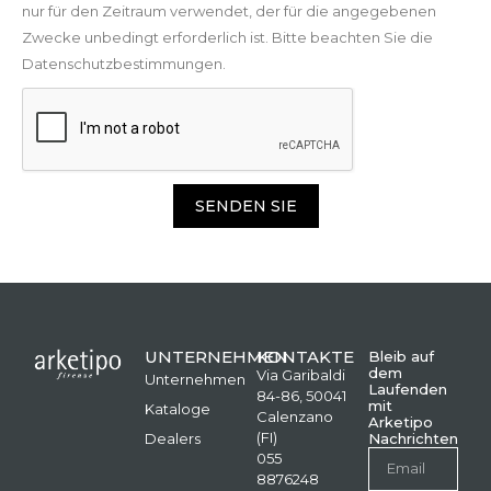
nur für den Zeitraum verwendet, der für die angegebenen
Zwecke unbedingt erforderlich ist. Bitte beachten Sie die
Datenschutzbestimmungen.
SENDEN SIE
UNTERNEHMEN
KONTAKTE
Bleib auf
dem
Via Garibaldi
Unternehmen
Laufenden
84-86, 50041
mit
Kataloge
Calenzano
Arketipo
(FI)
Dealers
Nachrichten
055
8876248