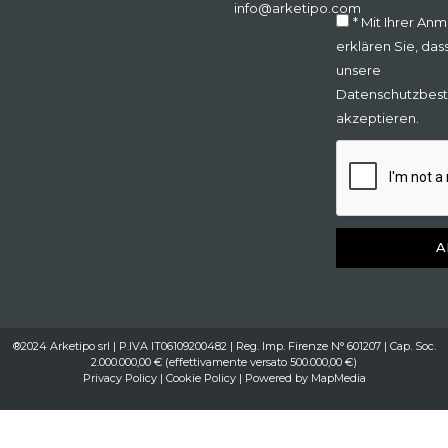
info@arketipo.com
* Mit Ihrer An
erklären Sie, das
unsere
Datenschutzbes
akzeptieren.
A
®2024 Arketipo srl | P.IVA IT06109200482 | Reg. Imp. Firenze N° 601207 | Cap. Soc.
2.000.000,00 € (effettivamente versato 500.000,00 €)
Privacy Policy
|
Cookie Policy
| Powered by
MapMedia