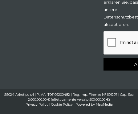
erklären Sie, das
unsere
Datenschutzbes
akzeptieren.
A
®2024 Arketipo srl | P.IVA IT06109200482 | Reg. Imp. Firenze N° 601207 | Cap. Soc.
2.000.000,00 € (effettivamente versato 500.000,00 €)
Privacy Policy
|
Cookie Policy
| Powered by
MapMedia