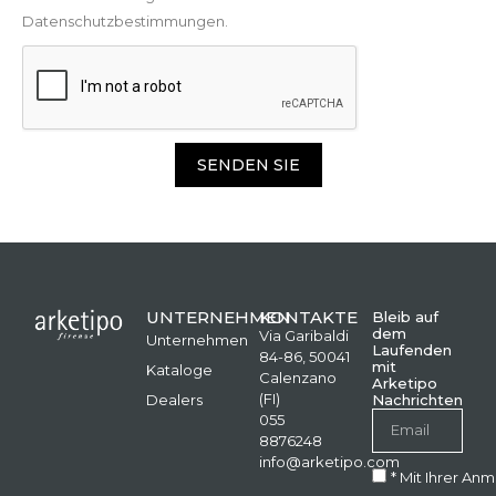
Datenschutzbestimmungen.
SENDEN SIE
UNTERNEHMEN
KONTAKTE
Bleib auf
dem
Via Garibaldi
Unternehmen
Laufenden
84-86, 50041
mit
Kataloge
Calenzano
Arketipo
(FI)
Dealers
Nachrichten
055
8876248
info@arketipo.com
* Mit Ihrer An