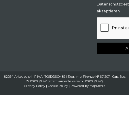
Datenschutzbes
akzeptieren.
A
®2024 Arketipo srl | P.IVA IT06109200482 | Reg. Imp. Firenze N° 601207 | Cap. Soc.
2.000.000,00 € (effettivamente versato 500.000,00 €)
Privacy Policy
|
Cookie Policy
| Powered by
MapMedia