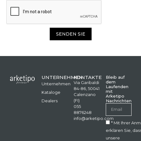
SENDEN SIE
UNTERNEHMEN
KONTAKTE
Bleib auf
dem
Via Garibaldi
Unternehmen
Laufenden
84-86, 50041
mit
Kataloge
Calenzano
Arketipo
(FI)
Dealers
Nachrichten
055
8876248
info@arketipo.com
* Mit Ihrer An
erklären Sie, das
unsere