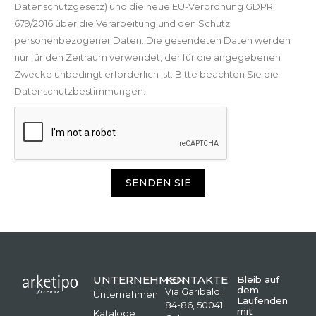
Datenschutzgesetz) und die neue EU-Verordnung GDPR
679/2016 über die Verarbeitung und den Schutz
personenbezogener Daten. Die gesendeten Daten werden
nur für den Zeitraum verwendet, der für die angegebenen
Zwecke unbedingt erforderlich ist. Bitte beachten Sie die
Datenschutzbestimmungen.
SENDEN SIE
UNTERNEHMEN
KONTAKTE
Bleib auf
dem
Via Garibaldi
Unternehmen
Laufenden
84-86, 50041
mit
Kataloge