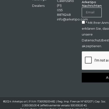
Calenzano
Arketipo
(FI)
Dealers
Nachrichten
055
8876248
info@arketipo.com
* Mit Ihrer An
erklären Sie, das
unsere
Datenschutzbes
akzeptieren.
A
®2024 Arketipo srl | P.IVA IT06109200482 | Reg. Imp. Firenze N° 601207 | Cap. Soc.
2.000.000,00 € (effettivamente versato 500.000,00 €)