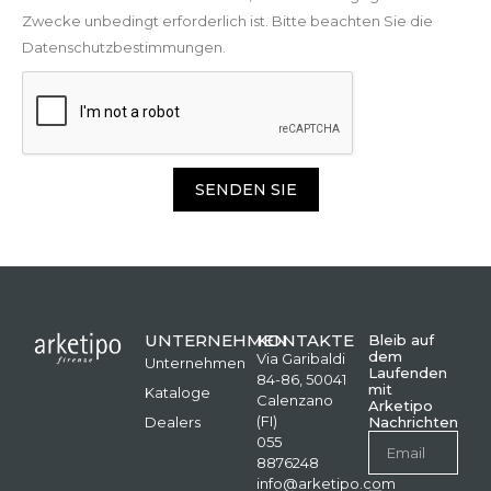
Zwecke unbedingt erforderlich ist. Bitte beachten Sie die
Datenschutzbestimmungen.
SENDEN SIE
UNTERNEHMEN
KONTAKTE
Bleib auf
dem
Via Garibaldi
Unternehmen
Laufenden
84-86, 50041
mit
Kataloge
Calenzano
Arketipo
(FI)
Dealers
Nachrichten
055
8876248
info@arketipo.com