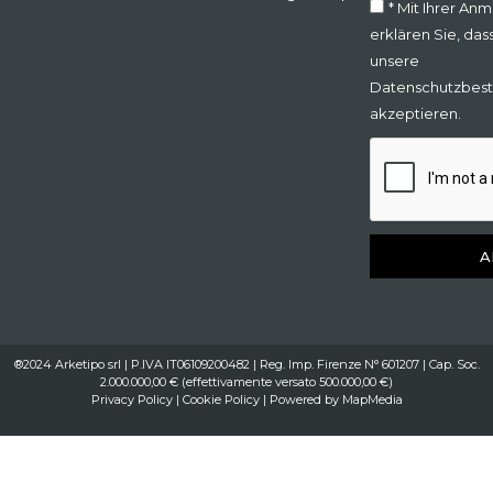
* Mit Ihrer An
erklären Sie, das
unsere
Datenschutzbes
akzeptieren.
A
®2024 Arketipo srl | P.IVA IT06109200482 | Reg. Imp. Firenze N° 601207 | Cap. Soc.
2.000.000,00 € (effettivamente versato 500.000,00 €)
Privacy Policy
|
Cookie Policy
| Powered by
MapMedia