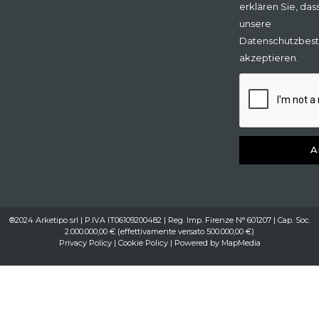
erklären Sie, das
unsere
Datenschutzbes
akzeptieren.
A
®2024 Arketipo srl | P.IVA IT06109200482 | Reg. Imp. Firenze N° 601207 | Cap. Soc.
2.000.000,00 € (effettivamente versato 500.000,00 €)
Privacy Policy
|
Cookie Policy
| Powered by
MapMedia