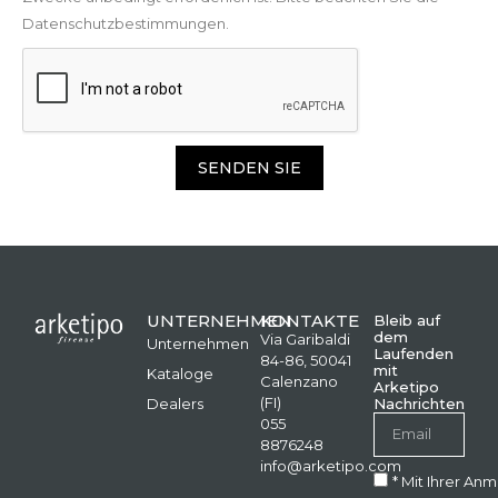
Datenschutzbestimmungen.
SENDEN SIE
UNTERNEHMEN
KONTAKTE
Bleib auf
dem
Via Garibaldi
Unternehmen
Laufenden
84-86, 50041
mit
Kataloge
Calenzano
Arketipo
(FI)
Dealers
Nachrichten
055
8876248
info@arketipo.com
* Mit Ihrer An