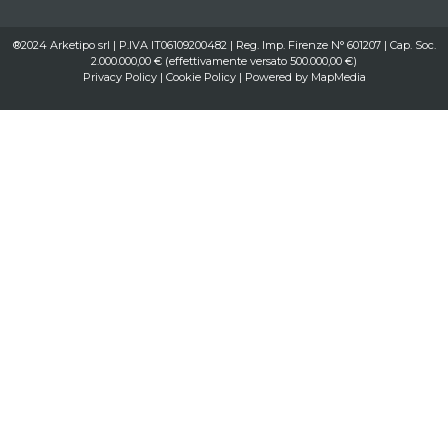
®2024 Arketipo srl | P.IVA IT06109200482 | Reg. Imp. Firenze N° 601207 | Cap. Soc.
2.000.000,00 € (effettivamente versato 500.000,00 €)
Privacy Policy
|
Cookie Policy
| Powered by
MapMedia