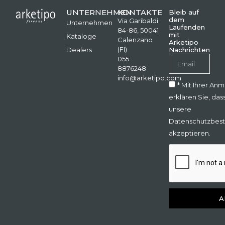
UNTERNEHMEN
KONTAKTE
Bleib auf
dem
Via Garibaldi
Unternehmen
Laufenden
84-86, 50041
mit
Kataloge
Calenzano
Arketipo
(FI)
Dealers
Nachrichten
055
8876248
info@arketipo.com
* Mit Ihrer An
erklären Sie, das
unsere
Datenschutzbes
akzeptieren.
A