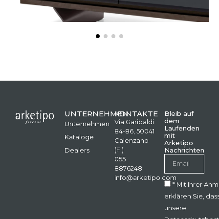
UNTERNEHMEN
KONTAKTE
Bleib auf
dem
Via Garibaldi
Unternehmen
Laufenden
84-86, 50041
mit
Kataloge
Calenzano
Arketipo
(FI)
Dealers
Nachrichten
055
8876248
info@arketipo.com
* Mit Ihrer An
erklären Sie, das
unsere