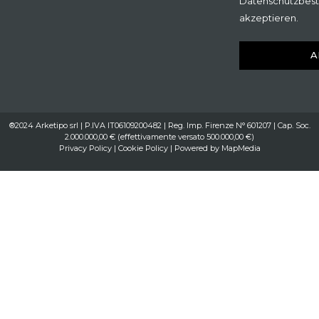
Datenschutzbes
akzeptieren.
A
®2024 Arketipo srl | P.IVA IT06109200482 | Reg. Imp. Firenze N° 601207 | Cap. Soc.
2.000.000,00 € (effettivamente versato 500.000,00 €)
Privacy Policy
|
Cookie Policy
| Powered by
MapMedia