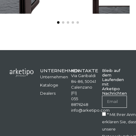
UNTERNEHMEN
KONTAKTE
Bleib auf
dem
Via Garibaldi
Unternehmen
Laufenden
84-86, 50041
mit
Kataloge
Calenzano
Arketipo
(FI)
Dealers
Nachrichten
055
8876248
info@arketipo.com
* Mit Ihrer An
erklären Sie, das
unsere