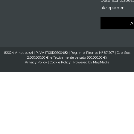
Datenschutzbes
akzeptieren.
A
®2024 Arketipo srl | P.IVA IT06109200482 | Reg. Imp. Firenze N° 601207 | Cap. Soc.
2.000.000,00 € (effettivamente versato 500.000,00 €)
Privacy Policy
|
Cookie Policy
| Powered by
MapMedia