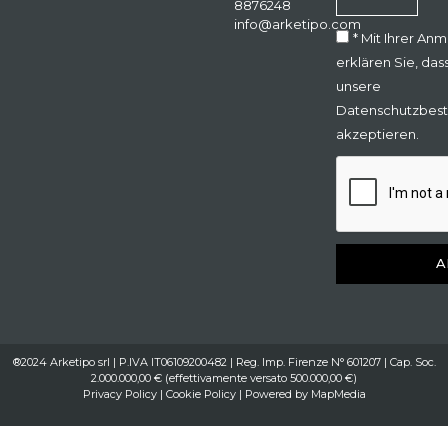
8876248
info@arketipo.com
* Mit Ihrer An
erklären Sie, das
unsere
Datenschutzbes
akzeptieren.
A
®2024 Arketipo srl | P.IVA IT06109200482 | Reg. Imp. Firenze N° 601207 | Cap. Soc.
2.000.000,00 € (effettivamente versato 500.000,00 €)
Privacy Policy
|
Cookie Policy
| Powered by
MapMedia