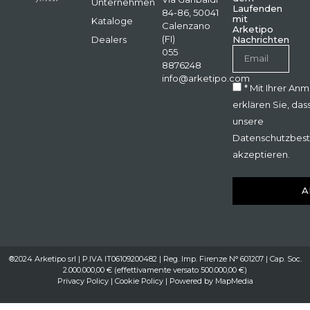
Unternehmen
Laufenden
84-86, 50041
mit
Kataloge
Calenzano
Arketipo
(FI)
Dealers
Nachrichten
055
8876248
info@arketipo.com
* Mit Ihrer An
erklären Sie, das
unsere
Datenschutzbes
akzeptieren.
A
®2024 Arketipo srl | P.IVA IT06109200482 | Reg. Imp. Firenze N° 601207 | Cap. Soc.
2.000.000,00 € (effettivamente versato 500.000,00 €)
Privacy Policy
|
Cookie Policy
| Powered by
MapMedia