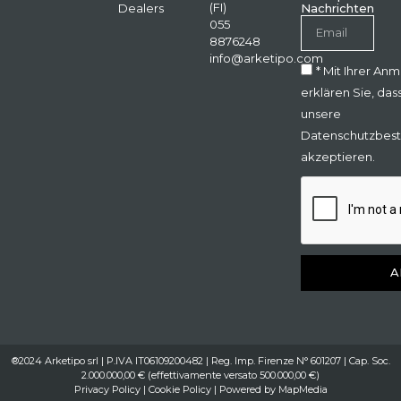
(FI)
Dealers
Nachrichten
055
8876248
info@arketipo.com
* Mit Ihrer An
erklären Sie, das
unsere
Datenschutzbes
akzeptieren.
A
®2024 Arketipo srl | P.IVA IT06109200482 | Reg. Imp. Firenze N° 601207 | Cap. Soc.
2.000.000,00 € (effettivamente versato 500.000,00 €)
Privacy Policy
|
Cookie Policy
| Powered by
MapMedia