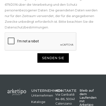
679/2016 über die Verarbeitung und den Schutz
personenbezogener Daten. Die gesendeten Daten werden
nur für den Zeitraum verwendet, der für die angegebenen
Zwecke unbedingt erforderlich ist. Bitte beachten Sie die
Datenschutzbestimmungen.
SENDEN SIE
UNTERNEHMEN
KONTAKTE
Bleib auf
dem
Via Garibaldi
Unternehmen
Laufenden
84-86, 50041
mit
Kataloge
Calenzano
Arketipo