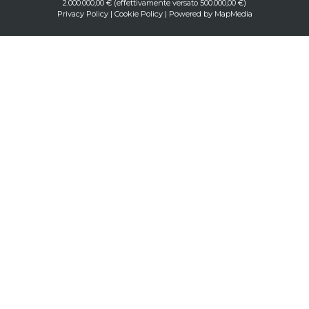
2.000.000,00 € (effettivamente versato 500.000,00 €)
Privacy Policy
|
Cookie Policy
| Powered by
MapMedia