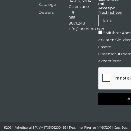
84-86, 50041
mit
Kataloge
Calenzano
Arketipo
(FI)
Dealers
Nachrichten
055
8876248
info@arketipo.com
* Mit Ihrer An
erklären Sie, das
unsere
Datenschutzbes
akzeptieren.
A
®2024 Arketipo srl | P.IVA IT06109200482 | Reg. Imp. Firenze N° 601207 | Cap. Soc.