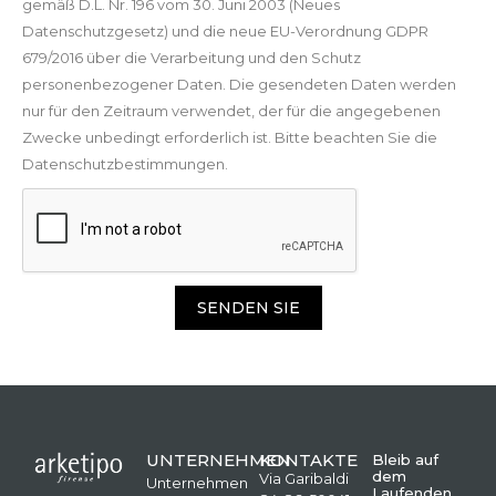
gemäß D.L. Nr. 196 vom 30. Juni 2003 (Neues
Datenschutzgesetz) und die neue EU-Verordnung GDPR
679/2016 über die Verarbeitung und den Schutz
personenbezogener Daten. Die gesendeten Daten werden
nur für den Zeitraum verwendet, der für die angegebenen
Zwecke unbedingt erforderlich ist. Bitte beachten Sie die
Datenschutzbestimmungen.
SENDEN SIE
UNTERNEHMEN
KONTAKTE
Bleib auf
dem
Via Garibaldi
Unternehmen
Laufenden