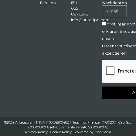
(FI)
Dealers
Nachrichten
055
8876248
info@arketipo.com
* Mit Ihrer An
erklären Sie, das
unsere
Datenschutzbes
akzeptieren.
A
®2024 Arketipo srl | P.IVA IT06109200482 | Reg. Imp. Firenze N° 601207 | Cap. Soc.
2.000.000,00 € (effettivamente versato 500.000,00 €)
Privacy Policy
|
Cookie Policy
| Powered by
MapMedia