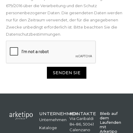
679/2016 über die Verarbeitung und den Schutz
personenbezogener Daten. Die gesendeten Daten werden
nur für den Zeitraum verwendet, der für die angegebenen
Zwecke unbedingt erforderlich ist. Bitte beachten Sie die
Datenschutzbestimmungen.
SENDEN SIE
UNTERNEHMEN
KONTAKTE
Bleib auf
dem
Via Garibaldi
Unternehmen
Laufenden
84-86, 50041
mit
Kataloge
Calenzano
Arketipo