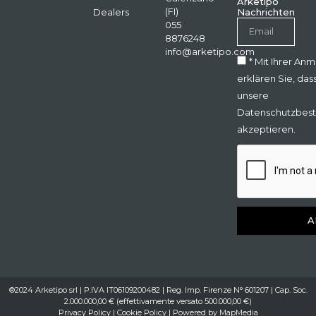
Arketipo
(FI)
Dealers
Nachrichten
055
8876248
info@arketipo.com
* Mit Ihrer An
erklären Sie, das
unsere
Datenschutzbes
akzeptieren.
A
®2024 Arketipo srl | P.IVA IT06109200482 | Reg. Imp. Firenze N° 601207 | Cap. Soc.
2.000.000,00 € (effettivamente versato 500.000,00 €)
Privacy Policy
|
Cookie Policy
| Powered by
MapMedia