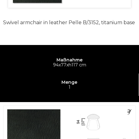
Swivel armchair in leather Pelle B/3152, titanium base
Maßnahme
94x77xh117 cm
Menge
1