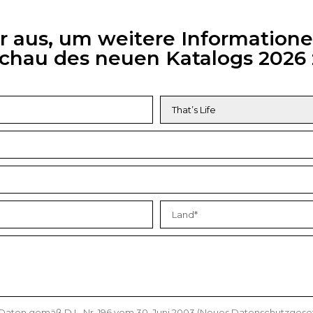
ar aus, um weitere Informatione
rschau des neuen Katalogs 202
 Daten gemäß D.L. Nr. 196 vom 30. Juni 2003 (Neues Datenschutzges