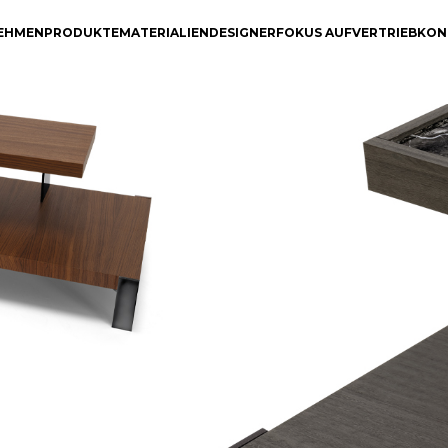
EHMEN
PRODUKTE
MATERIALIEN
DESIGNER
FOKUS AUF
VERTRIEB
KON