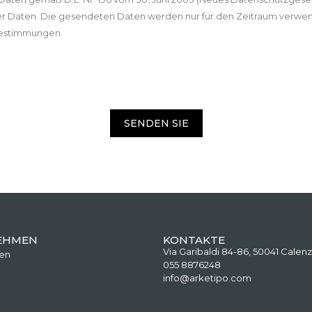
r Daten. Die gesendeten Daten werden nur für den Zeitraum verwe
zbestimmungen.
SENDEN SIE
EHMEN
KONTAKTE
Via Garibaldi 84-86, 50041 Calenz
en
055 8876248
info@arketipo.com