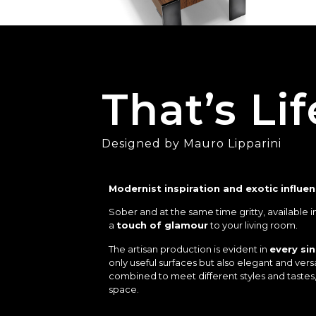
That’s Lif
Designed by Mauro Lipparini
Modernist inspiration and exotic influe
Sober and at the same time gritty, available i
a
touch of glamour
to your living room.
The artisan production is evident in
every sin
only useful surfaces but also elegant and ver
combined to meet different styles and tastes
space.