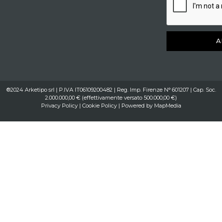
A
®2024 Arketipo srl | P.IVA IT06109200482 | Reg. Imp. Firenze N° 601207 | Cap. Soc.
2.000.000,00 € (effettivamente versato 500.000,00 €)
Privacy Policy
|
Cookie Policy
| Powered by
MapMedia