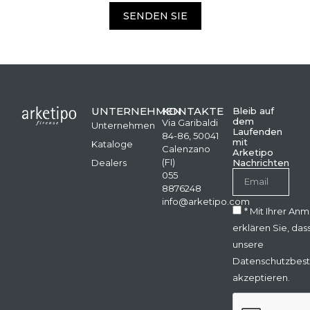
SENDEN SIE
UNTERNEHMEN
KONTAKTE
Bleib auf
dem
Via Garibaldi
Unternehmen
Laufenden
84-86, 50041
mit
Kataloge
Calenzano
Arketipo
(FI)
Dealers
Nachrichten
055
8876248
info@arketipo.com
* Mit Ihrer An
erklären Sie, das
unsere
Datenschutzbes
akzeptieren.