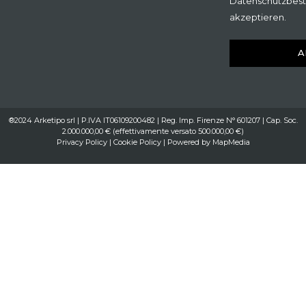
Datenschutzbes
akzeptieren.
A
®2024 Arketipo srl | P.IVA IT06109200482 | Reg. Imp. Firenze N° 601207 | Cap. Soc.
2.000.000,00 € (effettivamente versato 500.000,00 €)
Privacy Policy
|
Cookie Policy
| Powered by
MapMedia