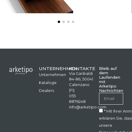
UNTERNEHMEN
KONTAKTE
Bleib auf
dem
Via Garibaldi
Unternehmen
Laufenden
84-86, 50041
mit
Kataloge
Calenzano
Arketipo
(FI)
Dealers
Nachrichten
055
8876248
info@arketipo.com
* Mit Ihrer An
erklären Sie, das
unsere